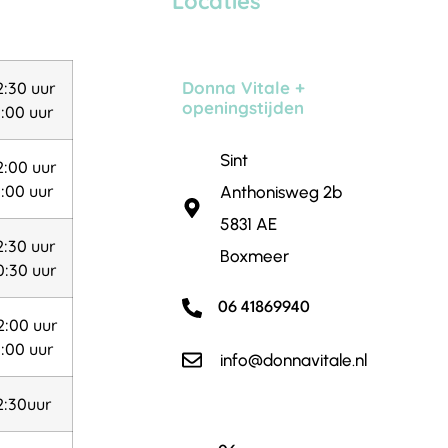
Locaties
Donna Vitale +
2:30 uur
openingstijden
1:00 uur
Sint
2:00 uur
1:00 uur
Anthonisweg 2b
5831 AE
2:30 uur
Boxmeer
0:30 uur
06 41869940
2:00 uur
1:00 uur
info@donnavitale.nl
2:30uur